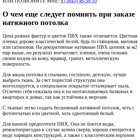
ИЛИ ПОЗВОНИТЕ МНЕ:
8 (3843) 46-59-10
О чем еще следует помнить при заказе
натяжного потолка
Цена разных фактур и цветов ПВХ также отличается. Цветная
пленка дороже классической белой, будь то глянцевая, матовая
или сатиновая. На декоративные натяжные ПВХ ценник за м2
еще выше, но результат впечатляет; пленки, очень похожи
своим видом на кожу, мрамор, гранит, металлическую
поверхность.
Для заказа потолка в спальню, гостиную, детскую, лучше
выбрать ткань. За счет пористой структуры она
вентилируется, а специальное покрытие отталкивает пыль.
Отлично себя показала она и на неотапливаемых балконах в
квартирах и домах, так как устойчива к морозам.
С тканью легко создать бесшовный натяжной потолок, хоть с
фотопечатью или цветной, хоть однотонный белый.
Для ванной предпочтите ПВХ. Она не боится воды,
ремонтопригодна в случае залива сверху, хорошо смотрится в
виде парящих конструкций, а также с классическим верхним